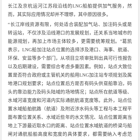
长江及京杭运河江苏段沿线的LNG船舶提供加气服务，然
而，其实际应用情况却并不理想，其中原因很多。
“长江岸线资源有限，何处适合装配加气站、加注码头或是
转运站，不仅涉及沿线港口的发展规划，还关系当地城市的
能源规划，再加上市场主体较多，更需要统筹规划。”葛凯
表示，LNG船加注站点位置的选择涉及港口、海事、航道、
环保、安监等多个部门，从项目立项审批到出具可行性报告
以及后期建设，需要综合考虑多重因素。例如，站点大致位
置是否符合政府或主管机关的船用LNG加注站专项规划及属
地港口规划要求；站点位置后方是否有码头供趸船靠泊，码
头的靠泊能力及码头陆域的场地情况；站点所在航道等级、
水域河道宽度和河道内实际通航航道宽度等。此外，站点位
置水域船舶航路（航道）及附近涉水码头等工程与本工程平
面布置位置关系、水域近些年的水文情况、站点位置距离当
地上下游最近取水口的距离、站点位置水域航道的桥梁与船
闸对通航船舶高度和宽度的具体要求，都需要纳入考虑范