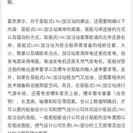
畴。
葛凯表示，对于趸船式LNG加注站的建设，还需要明确以下
内容：趸船式LNG加注站离岸的距离，趸船与岸连接的方式
以及锚泊的方式，趸船式LNG加注站是靠航道的左岸还是右
岸，趸船式LNG加注站为受注船停靠准备的缆桩位置、大
小、数量以及辅助系泊点，加注站是用岸电还是自发电，自
发电是采用电瓶、柴油发电机还是天然气发电机，趸船对受
注船的输出速率要求以及槽车对趸船的输入速率要求等。此
外，如果在趸船式LNG加注站既加气又加油，还需要相关的
技术储备和设施预留空间。而且，在趸船式LNG加注站进行
气源补给，还需考虑槽车是否上船，槽车整车重量（含货
物）、长宽高、轴重和轮压等因素。在以上数据明确后，才
可以委托船舶设计公司和燃气设计公司共同设计趸船式LNG
加注站的趸船。一般是船舶设计公司设计趸船的总布置图以
及相关图纸，燃气设计公司负责LNG部分的工艺原理及加注