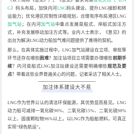
（以下简称《意见》）。《意见》要求完善
液化天然气
（
LN
G
）码头布局，加快内河
LNG
码头建设，提升LNG接卸和转
运能力；优化港区控制性详细规划，合理有序布局港区LNG
加气站
；在内河
加气站
中重点发展趸船式、岸船式加注方
式，补充发展移动加注方式等。业内人士表示，《意见》的
出台为解决LNG动力船加气难问题提供了难得的契机。
那么，在具体实施过程中，LNG加气站建设在立项、审批等
环节还存在哪些
困难
？加注站项目立项需要办理哪些
前期手
续
？内河趸船式LNG加注站建设还需要明确哪些
规范及要
点
？带着这些业界普遍关心的问题，记者采访了相关人士。
加注体系建设大不易
LNG作为世界公认的清洁环保能源，其优势显而易见。LNG
动力船可减排一氧化碳90%、二氧化碳15%、二氧化硫98%
以上、固废颗粒物96%以上。以LNG作为船舶燃料，可真正
实现“绿色航运”。