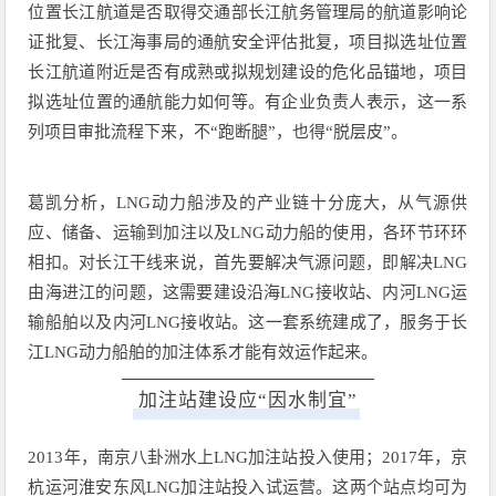
位置长江航道是否取得交通部长江航务管理局的航道影响论
证批复、长江海事局的通航安全评估批复，项目拟选址位置
长江航道附近是否有成熟或拟规划建设的危化品锚地，项目
拟选址位置的通航能力如何等。有企业负责人表示，这一系
列项目审批流程下来，不“跑断腿”，也得“脱层皮”。
葛凯分析，LNG动力船涉及的产业链十分庞大，从气源供
应、储备、运输到加注以及LNG动力船的使用，各环节环环
相扣。对长江干线来说，首先要解决气源问题，即解决LNG
由海进江的问题，这需要建设沿海LNG接收站、内河LNG运
输船舶以及内河LNG接收站。这一套系统建成了，服务于长
江LNG动力船舶的加注体系才能有效运作起来。
加注站建设应“因水制宜”
2013年，南京八卦洲水上LNG加注站投入使用；2017年，京
杭运河淮安东风LNG加注站投入试运营。这两个站点均可为