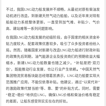
不过，我国LNG动力船发展并不顺畅，从最初对原有柴油发
动机进行改造，到新建天然气动力船舶，以及近年来对现有
船舶动力系统整体更新，一直受到加气难、补贴少、气价
高、建站难等一系列问题影响。
在我国LNG动力船发展的初级阶段，由于国家的相关资金补
贴力度较大、配套政策优惠较多，吸引了众多投资者纷纷入
局。然而，随着国家对新建与改造LNG动力船进行财政补贴
的政策先后到期，油气能源企业及投资商们的预期收益大幅
缩水，新建LNG动力船数量也随之减少。“补贴是把‘双刃
剑’，既能推动行业发展，也让行业产生依赖
。
”中国天然气
集团物流贸易板块副总经理葛凯表示，LNG动力船要实现大
范围推广应用，不能仅依靠补贴。他建议，通过“以奖代补”
的激励政策代替当前“等、靠、要”的补贴方式。同时，需要
“稳定+稳价”地供应LNG，确保LNG价格和柴油价格有稳定
的差距，让船东感受到实实在在的好处。