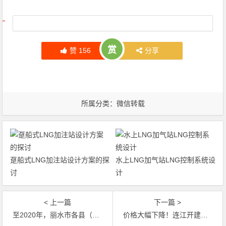
文章导航
赏
赞
156
分享
所属分类：
微信转载
趸船式LNG加注站设计方案的探
水上LNG加气站LNG控制系统设
讨
计
< 上一篇
下一篇 >
至2020年，丽水市各县（市、区）将实现天然气供应全覆盖
价格大幅下降！连江开建首个天然气门站