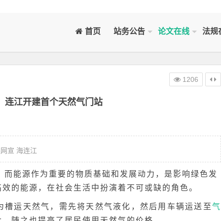
首页
站务公告
论文在线
法规
1206
！连江开建首个天然气门站
价格大幅下降！连江开建首个天然气门站——原创： 连网宣 海连江
，而能源作为重要的物质基础和发展动力，是影响绿色发
高效的能源，在社会生活中扮演着不可或缺的角色。
为槽运天然气，需先将天然气液化，然后用车辆运送至
气
大，随之也提高了居民使用天然气的价格。