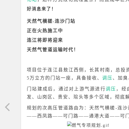
好消息来了！
天然气横槎-连沙门站
正在火热施工中
连江将即将迎来
天然气管道运输时代！
项目位于连江县敖江西侧，长其村南，总投资
5万立方的门站一座，具备接收、
调压
、加臭
门站建成后，通过对上游气源进行
调压
，经
发、山岗区、贵安、琯头等多个区域，彻底
规划的次高压管道路由为：天然气横槎-连
——西凤路——可门路——通港大道——可门高