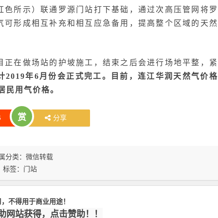
红色所示）联通罗源门站打下基础，通过次高压管网将罗
气可形成相互补充和相互应急备用，提高整个区域的天然
目正在做场站的护坡施工，结束之后会进行场地平整，紧
计2019年6月份会正式完工。目前，连江华润天然气价格
降居民用气价格。
赏
6
分享
属分类：
微信转载
标签：
门站
习，不得用于商业用途！
赞助网站获得，点击赞助！！