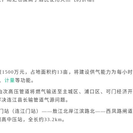
1500万元，占地面积约13亩，将建设供气能力为每小时
、
计量
等功能。
由次高压管道将燃气输送至主城区、浦口区、可门经济开
解决连江县长输管道气源问题。
沙门站（连江门站）——敖江北岸江滨路北——西凤路闸道
中压站，全长约33.2km。