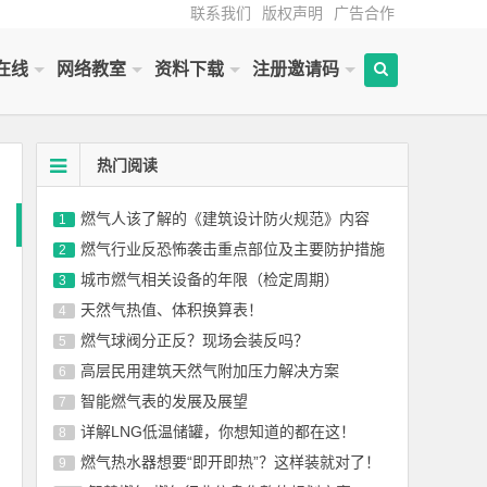
联系我们
版权声明
广告合作
在线
网络教室
资料下载
注册邀请码
热门阅读
燃气人该了解的《建筑设计防火规范》内容
1
燃气行业反恐怖袭击重点部位及主要防护措施
2
城市燃气相关设备的年限（检定周期）
3
天然气热值、体积换算表！
4
燃气球阀分正反？现场会装反吗？
5
高层民用建筑天然气附加压力解决方案
6
智能燃气表的发展及展望
7
详解LNG低温储罐，你想知道的都在这！
8
燃气热水器想要“即开即热”？这样装就对了！
9