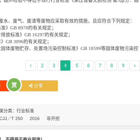
要求；超声检验不得低于现行行业标准《承压设备无损检测 第3部分：超
生的废水、废气、废渣等废物应采取有效的措施，且应符合下列规定：
》GB 8978的有关规定；
放标准》GB 16297的有关规定；
GB 3096的有关规定；
体废物贮存、处置场污染控制标准》GB 18599等固体废物污染控
2
3
4
5
6
7
8
9
赏
2
分享
属分类：
行业标准
CJJ／T 250
2016
非开挖
习，不得用于商业用途！