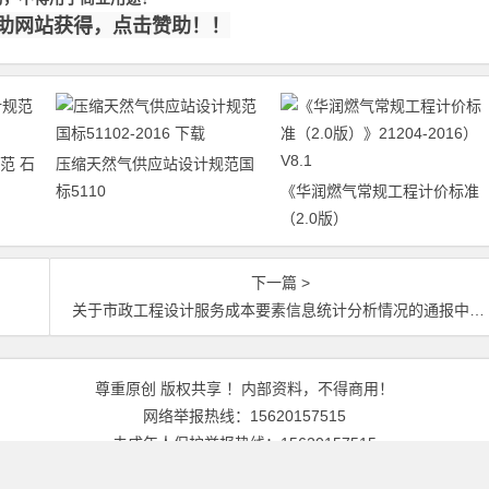
赞助网站获得，点击赞助！！
范 石
压缩天然气供应站设计规范国
标5110
《华润燃气常规工程计价标准
（2.0版）
下一篇 >
关于市政工程设计服务成本要素信息统计分析情况的通报中设协字[2019] 7号
尊重原创 版权共享 ！内部资料，不得商用！
网络举报热线：15620157515
未成年人保护举报热线：15620157515
邮箱：Chenshouan@Egas.cn |站长：陈寿安