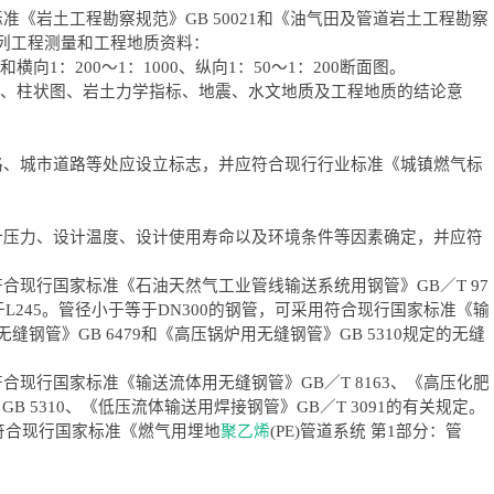
准《岩土工程勘察规范》GB 50021和《油气田及管道岩土工程勘察
下列工程测量和工程地质资料：
横向1：200～1：1000、纵向1：50～1：200断面图。
剖面图、柱状图、岩土力学指标、地震、水文地质及工程地质的结论意
公路、城市道路等处应设立标志，并应符合现行行业标准《城镇燃气标
设计压力、设计温度、设计使用寿命以及环境条件等因素确定，并应符
合现行国家标准《石油天然气工业管线输送系统用钢管》GB／T 97
L245。管径小于等于DN300的钢管，可采用符合现行国家标准《输
缝钢管》GB 6479和《高压锅炉用无缝钢管》GB 5310规定的无缝
合现行国家标准《输送流体用无缝钢管》GB／T 8163、《高压化肥
B 5310、《低压流体输送用焊接钢管》GB／T 3091的有关规定。
符合现行国家标准《燃气用埋地
聚乙烯
(PE)管道系统 第1部分：管