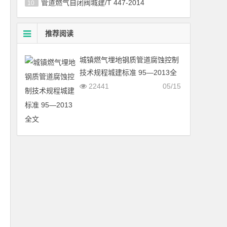
管道燃气自闭阀城建/T 447-2014
10
推荐阅读
城镇燃气埋地钢质管道腐蚀控制
技术规程城建标准 95—2013全
文
22441
05/15