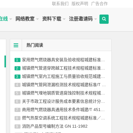
联系我们
版权声明
广告合作
在线
网络教室
资料下载
注册邀请码
热门阅读
家用燃气燃烧器具安装及验收规程城建标准 12-2013全文(含条文说明）在线阅读
1
城镇燃气管道穿跨越工程技术规程城建标准／T 250-2016在线阅读
2
城镇燃气室内工程施工与质量验收规范城建标准94-2009在线阅读
3
城镇燃气管网泄漏检测技术规程城建标准/T 215—2014(含条文说明）
4
城镇燃气埋地钢质管道腐蚀控制技术规程城建标准 95—2013全文
5
关于市政工程设计服务成本要素信息统计分析情况的通报中设协字[2019] 7号
6
商用燃气燃烧器具通用技术条件城建/T 451-2014全文在线阅读
7
燃气热泵空调系统工程技术规程城建标准／T 216—2014
8
消防产品型号编制方法 GN 11-1982
9