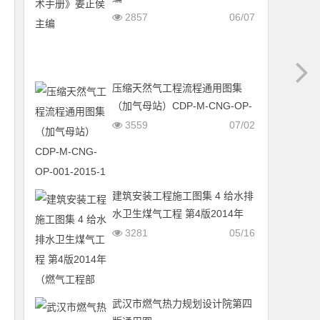
2857
06/07
压缩天然气工程流程通用图集
（加气母站）CDP-M-CNG-OP-
001-2015-1
3559
07/02
建筑安装工程施工图集 4 给水排
水卫生煤气工程 第4版2014年
（燃气工程部分） [吴俊奇，邢
3281
05/16
同春，张辉 主编]
武汉市燃气热力规划设计院第四