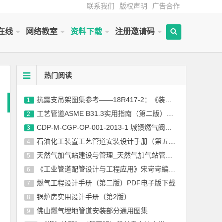
联系我们
版权声明
广告合作
在线
网络教室
资料下载
注册邀请码
热门阅读
抗震支吊架图集参考——18R417-2：《装配式管道支吊架》
1
工艺管道ASME B31.3实用指南（第二版）中文版
2
CDP-M-CGP-OP-001-2013-1 城镇燃气阀井通用图集
3
石油化工装置工艺管道安装设计手册（第五版） 第二篇 管道器材
4
天然气加气站建设与管理_天然气加气站管理丛书
5
《工业管道配管设计与工程应用》宋岢岢編著电子版下载
6
燃气工程设计手册（第二版）PDF电子版下载
7
锅炉房实用设计手册（第2版）
8
佛山燃气埋地管道安装部分通用图集
9