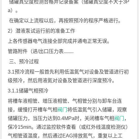
储罐真空度检测合格并记录备案（储罐真空度不大于3P
a）。
在确定以上流程以后，再按照预冷的程序严格进行。
2）潜液泵试运行前的准备工作
上各传感器电气连接全部完成并通电正常无误。
管路附件（进/出口压力表........
三、预冷过程
3.1预冷流程一般首先利用低温氮气对设备及管道进行初
级预冷，然后用液氮对设备及管道进行深度预冷。
3.1.1储罐气相预冷
将槽车液相管、增压液相管、气相管分别与卸车台连
接，缓慢打开槽车气相
阀门
将低温氮气引入储罐，观察
储罐压力，当压力达到0.4MPa时，关闭槽车气相
阀门
，
保冷15min。通过监控软件查看（或红外线温度检测仪）
气相管道温度，然后通过EAG排放氮气，重复以上工