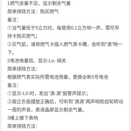
1燃气余量不足、显示剩余气量
简单排除方法：购买燃气
备注：
①当气量低于5立方时，每使用0.1立方响一声，需尽早
持卡购买燃气；
②买气前，请将燃气卡插入燃气表卡槽，会听到“滴”响一
下。
2电池电量低、显示-Lo- 阀关
简单排除方法：
根据燃气表实际所需电池用量，更换全新5号电池
备注：
①显示-L0-时，发出"滴-滴"报警声提示；
②按正负极摆放正确后，可听到"滴滴"两声响和齿轮转动
一周的声音，表液晶屏显示剩余气量。
3楼上楼下表响
简单排除方法：