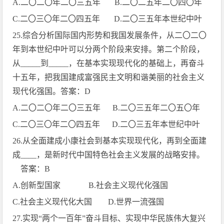
A.
二〇二〇年二〇三五年
B.
二〇二五年二〇四〇年
C.
二〇三〇年二〇四五年
D.
二〇三五年本世纪中叶
25.
综合分析国际国内形势和我国发展条件，从二〇二〇
年到本世纪中叶可以分两个阶段来安排。第二个阶段，
从
_____
到
_____
，在基本实现现代化的基础上，再奋斗
十五年，把我国建成富强民主文明和谐美丽的社会主义
现代化强国。答案：
D
A.
二〇二〇年二〇三五年
B.
二〇三五年二〇五〇年
C.
二〇三〇年二〇四五年
D.
二〇三五年本世纪中叶
26.
从全面建成小康社会到基本实现现代化，再到全面建
成
____
，是新时代中国特色社会主义发展的战略安排。
答案：
B
A.
创新型国家
B.
社会主义现代化强国
C.
社会主义现代化大国
D.
世界一流强国
27.
实现“两个一百年”奋斗目标、实现中华民族伟大复兴