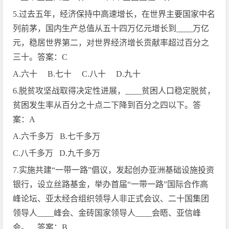
5.
过去五年，经济保持中高速增长，在世界主要国家中名
列前茅，国内生产总值从五十四万亿元增长到
____
万亿
元，稳居世界第二，对世界经济增长贡献率超过百分之
三十。答案：
C
A.
六十
B.
七十
C.
八十
D.
九十
6.
脱贫攻坚战取得决定性进展，
____
贫困人口稳定脱贫，
贫困发生率从百分之十点二下降到百分之四以下。答
案：
A
A.
六千多万
B.
七千多万
C.
八千多万
D.
九千多万
7.
实施共建“一带一路”倡议，发起创办亚洲基础设施投资
银行，设立丝路基金，举办首届“一带一路”国际合作高
峰论坛、亚太经合组织领导人非正式会议、二十国集团
领导人
____
峰会、金砖国家领导人
____
会晤、亚信峰
会。 答案：
B