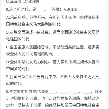
C.
洗洗澡
D.
治治病
8.
这个新时代，是
____
。 答案：
ABCDE
A.
承前启后、继往开来、在新的历史条件下继续夺取中
国特色社会主义伟大胜利的时代
B.
决胜全面建成小康社会、进而全面建设社会主义现代
化强国的时代
C.
全国各族人民团结奋斗、不断创造美好生活、逐步实
现全体人民共同富裕的时代
D.
全体中华儿女勠力同心、奋力实现中华民族伟大复兴
中国梦的时代
E.
我国日益走近世界舞台中央、不断为人类作出更大贡
献的时代
9.
全党要更加自觉地增强
____
、
____
、
____
、
____
，既不
走封闭僵化的老路，也不走改旗易帜的邪路，保持政治
定力，坚持实干兴邦，始终坚持和发展中国特色社会主