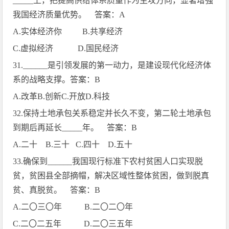
_____
上，把提高供给体系质量作为主攻方向，显著增强
我国经济质量优势。 答案：
A
A.
实体经济你
B.
共享经济
C.
虚拟经济
D.
国民经济
31.______
是引领发展的第一动力，是建设现代化经济体
系的战略支撑。答案：
B
A.
改革
B.
创新
C.
开放
D.
科技
32.
保持土地承包关系稳定并长久不变，第二轮土地承包
到期后再延长
_____
年。 答案：
B
A.
二十
B.
三十
C.
四十
D.
五十
33.
确保到
______
我国现行标准下农村贫困人口实现脱
贫，贫困县全部摘帽，解决区域性整体贫困，做到脱真
贫、真脱贫。 答案：
B
A.
二〇三〇年
B.
二〇二〇年
C.
二〇二五年
D.
二〇三五年