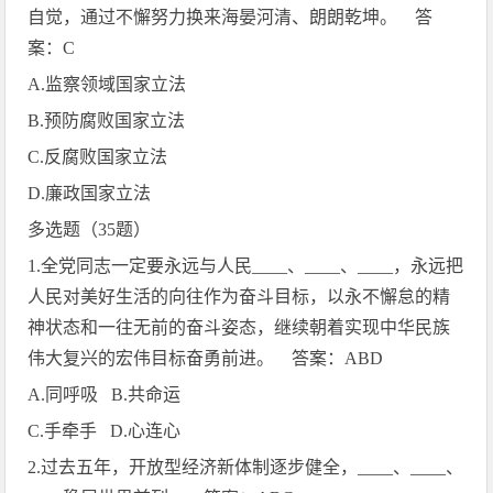
自觉，通过不懈努力换来海晏河清、朗朗乾坤。 答
案：
C
A.
监察领域国家立法
B.
预防腐败国家立法
C.
反腐败国家立法
D.
廉政国家立法
多选题（
35
题）
1.
全党同志一定要永远与人民
____
、
____
、
____
，永远把
人民对美好生活的向往作为奋斗目标，以永不懈怠的精
神状态和一往无前的奋斗姿态，继续朝着实现中华民族
伟大复兴的宏伟目标奋勇前进。 答案：
ABD
A.
同呼吸
B.
共命运
C.
手牵手
D.
心连心
2.
过去五年，开放型经济新体制逐步健全，
____
、
____
、