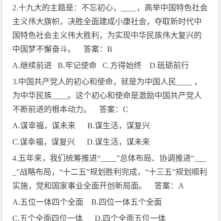
2.
十九大的主题是：不忘初心，
____
，高举中国特色社会
主义伟大旗帜，决胜全面建成小康社会，夺取新时代中
国特色社会主义伟大胜利，为实现中华民族伟大复兴的
中国梦不懈奋斗。 答案：
B
A.
继续前进
B.
牢记使命
C.
方得始终
D.
砥砺前行
3.
中国共产党人的初心和使命，就是为中国人民
____
，
为中华民族
____
。这个初心和使命是激励中国共产党人
不断前进的根本动力。 答案：
C
A.
谋幸福，谋未来
B.
谋生活，谋复兴
C.
谋幸福，谋复兴
D.
谋生活，谋未来
4.
五年来，我们统筹推进“
____
”总体布局、协调推进“
___
_
”战略布局，“十二五”规划胜利完成，“十三五”规划顺利
实施，党和国家事业全面开创新局面。 答案：
A
A.
五位一体四个全面
B.
四位一体五个全面
C.
五个全面四位一体
D.
四个全面五位一体