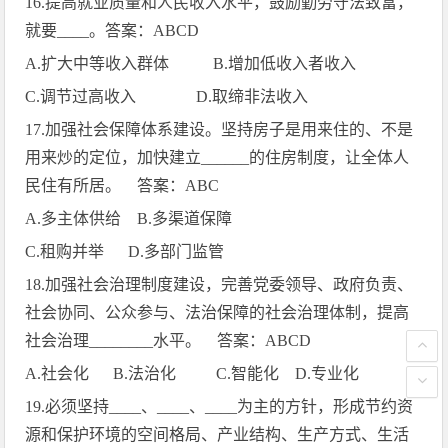
16.
提高就业质量和人民收入水平，鼓励勤劳守法致富，
就要
____
。答案：
ABCD
A.
扩大中等收入群体
B.
增加低收入者收入
C.
调节过高收入
D.
取缔非法收入
17.
加强社会保障体系建设。坚持房子是用来住的、不是
用来炒的定位，加快建立
______
的住房制度，让全体人
民住有所居。 答案：
ABC
A.
多主体供给
B.
多渠道保障
C.
租购并举
D.
多部门监管
18.
加强社会治理制度建设，完善党委领导、政府负责、
社会协同、公众参与、法治保障的社会治理体制，提高
社会治理
________
水平。 答案：
ABCD
A.
社会化
B.
法治化
C.
智能化
D.
专业化
19.
必须坚持
____
、
____
、
____
为主的方针，形成节约资
源和保护环境的空间格局、产业结构、生产方式、生活