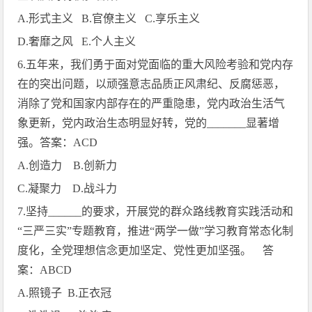
A.
形式主义
B.
官僚主义
C.
享乐主义
D.
奢靡之风
E.
个人主义
6.
五年来，我们勇于面对党面临的重大风险考验和党内存
在的突出问题，以顽强意志品质正风肃纪、反腐惩恶，
消除了党和国家内部存在的严重隐患，党内政治生活气
象更新，党内政治生态明显好转，党的
_______
显著增
强。答案：
ACD
A.
创造力
B.
创新力
C.
凝聚力
D.
战斗力
7.
坚持
______
的要求，开展党的群众路线教育实践活动和
“三严三实”专题教育，推进“两学一做”学习教育常态化制
度化，全党理想信念更加坚定、党性更加坚强。 答
案：
ABCD
A.
照镜子
B.
正衣冠