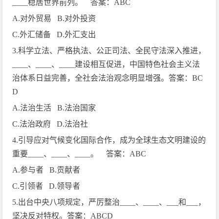
____
稳居世界前列。 答案：
ABC
A.
对外贸易
B.
对外投资
C.
外汇储备
D.
外汇支出
3.
科学立法、严格执法、公正司法、全民守法深入推进，
____
、
____
、
____
建设相互促进，中国特色社会主义法
治体系日益完善，全社会法治观念明显增强。答案：
BC
D
A.
法治生活
B.
法治国家
C.
法治政府
D.
法治社
4.
引导应对气候变化国际合作，成为全球生态文明建设的
重要
____
、
____
、
____
。 答案：
ABC
A.
参与者
B.
贡献者
C.
引领者
D.
领导者
5.
出台中央八项规定，严厉整治
____
、
____
、
___
和
___
，
坚决反对特权。答案：
ABCD