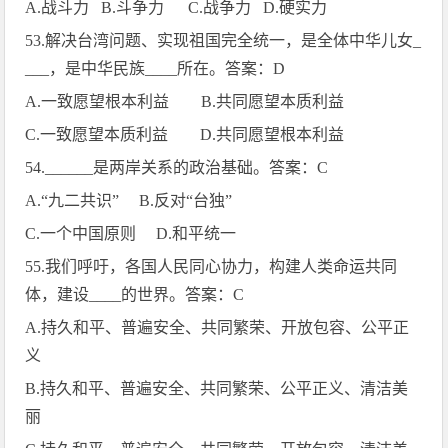
A.
战斗力
B.
斗争力
C.
战争力
D.
硬实力
53.
解决台湾问题、实现祖国完全统一，是全体中华儿女
_
___
，是中华民族
____
所在。答案：
D
A.
一致愿望根本利益
B.
共同愿望本质利益
C.
一致愿望本质利益
D.
共同愿望根本利益
54.______
是两岸关系的政治基础。答案：
C
A.
“九二共识”
B.
反对“台独”
C.
一个中国原则
D.
和平统一
55.
我们呼吁，各国人民同心协力，构建人类命运共同
体，建设
____
的世界。答案：
C
A.
持久和平、普遍安全、共同繁荣、开放包容、公平正
义
B.
持久和平、普遍安全、共同繁荣、公平正义、清洁美
丽