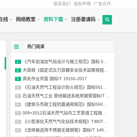
联系我们
版权声明
广告合作
在线
网络教室
资料下载
注册邀请码
热门阅读
《汽车加油加气站设计与施工规范》国标 50156-2012(2014年版)
1
大容规《固定式压力容器安全技术监察规程》TSG 21-2016
2
高处作业吊篮 国标/T 19155-2017
3
《石油天然气工程设计防火规范》国标50183-2004-2015
4
石油天然气工业 管线输送系统用钢管国标/T 9711-2017
5
《建筑与市政工程抗震通用规范》国标55002-2021
6
009+2012石油天然气站内工艺管道工程施工规范国标 50540-2009（2012年版）
7
《小型液化天然气气化站技术规程》T/BSTAUM 001-2017下载
8
《流体输送用不锈钢无缝钢管》国标/T 14976-2012
9