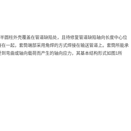
的半圆柱外壳覆盖在管道缺陷处，且待修复管道缺陷轴向长度中心位
接在一起，套筒端部采用角焊的方式焊接在输送管道上。套筒所能承
受到弯曲或轴向载荷而产生的轴向应力，其基本结构形式如图1所