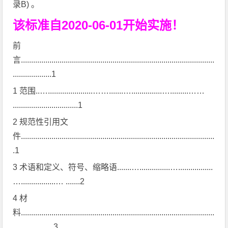
录B) 。
该标准自2020-06-01开始实施！
前
言...............................................................................................
...................1
1 范围..…......................…….......…...............….........……
................................1
2 规范性引用文
件...............................................................................................
.1
3 术语和定义、符号、缩略语.......…...............….................
….................… .......2
4 材
料...............................................................................................
....................3