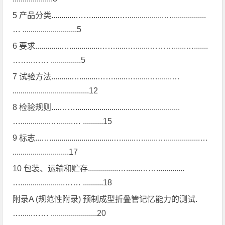
5 产品分类............……..............…..................….................
… ...........................5
6 要求.............…...............……......….......………......….......
……..…… ...............5
7 试验方法..........….........…….......….......….......…
......................................12
8 检验规则....……....................................................
…...............….......… ..........15
9 标志...…................................….......….......….................…
............................17
10 包装、运输和贮存...............….......……..............
…......................…… ..........18
附录A (规范性附录) 预制成型折叠管记忆能力的测试.
…......…… .......................20