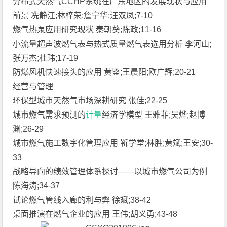
分布式天然气CCHP系统在广东地区的发展现状与应用
前景 冼静江;林梓荣;詹宁华;汪双凤;7-10
燃气热泵应用研究现状 秦朝葵;陈政;11-16
小流量超声波燃气表与热式质量燃气表选用分析 李河山;
张万杰;杜玮;17-19
防爆风机快速接头的应用 黄鉴;王晨阳;欧广辉;20-21
经营与管理
环保型城市天然气市场深耕研究 张佳;22-25
城市燃气需求预测的
计量
经济学模型 王雅菲;吴烨;赵博
渊;26-29
城市燃气施工数字化管理应用 靳学堂;林胜;黄斌;王安;30-
33
战略导向的绩效管理体系探讨——以城市燃气公司为例
陈海涛;34-37
试论燃气管线入廊的利与弊 徐斌;38-42
桌面推演在燃气企业的应用 王伟;胡义勇;43-48