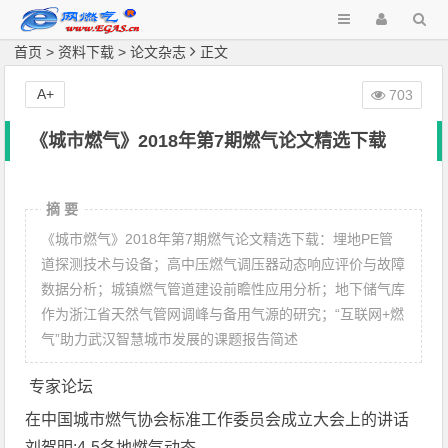
首页
>
资料下载
>
论文杂志
正文
A+
703
《城市燃气》2018年第7期燃气论文精选下载
摘 要
《城市燃气》2018年第7期燃气论文精选下载：埋地PE管
道探测技术与设备；高中压燃气调压器动态响应评价与故障
数据分析；城镇燃气管道建设前瞻性应用分析；地下储气库
作为浙江省天然气管网调峰与备用气源的研究；“互联网+燃
气”助力武汉智慧城市发展的课题报告简述
专家论坛
在中国城市燃气协会标准工作委员会成立大会上的讲话
刘贺明;4-5各地燃气动态_