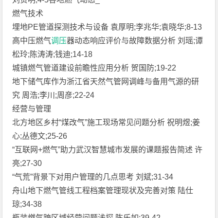
燃气技术
埋地PE管道探测技术与设备 袁厚明;李兆华;袁晓华;8-13
高中压燃气
调压
器动态响应评价与故障数据分析 刘瑶;谭
松玲;陈涛涛;钱迪;14-18
城镇燃气管道建设前瞻性应用分析 贺国防;19-22
地下储气库作为浙江省天然气管网调峰与备用气源的研
究 周浩;李川;周彦;22-24
经营与管理
北方地区乡村“煤改气”施工现场常见问题分析 祝明煜;姜
心;丛德文;25-26
“互联网+燃气”助力武汉智慧城市发展的课题报告简述 许
亮;27-30
“气荒”背景下对用户管理的几点思考 刘斌;31-34
舟山地下燃气管线工程档案管理现状及完善对策 陆仕
琼;34-38
瓶装燃气跨区域经营问题浅探 陈乐如;39-42