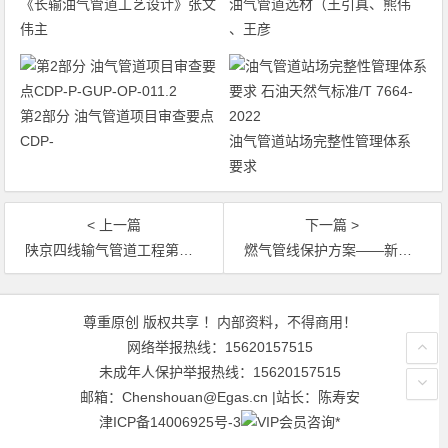
《长输油气管道工艺设计》张文
油气管道选材（王引真、熊伟
伟主
、王彦
第2部分 油气管道项目审查要点
CDP-
油气管道站场完整性管理体系
要求
< 上一篇
下一篇 >
陕京四线输气管道工程第一标段冬季施工方案
燃气管线保护方案——新创维电器片区城市更新单元配套市政道路工程
文章导航
尊重原创 版权共享 ！内部资料，不得商用！
网络举报热线：15620157515
未成年人保护举报热线：15620157515
邮箱：Chenshouan@Egas.cn |站长：陈寿安
津ICP备14006925号-3
*