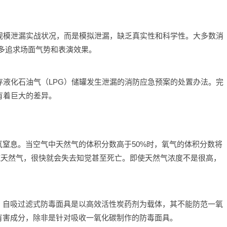
规模泄漏实战状况，而是模拟泄漏，缺乏真实性和科学性。大多数消
过多追求场面气势和表演效果。
存液化石油气（LPG）储罐发生泄漏的消防应急预案的处置办法。完
有着巨大的差异。
窒息。当空气中天然气的体积分数高于50%时，氧气的体积分数将
入纯天然气，很快就会失去知觉甚至死亡。即使天然气浓度不是很高，
。自吸过滤式防毒面具是以高效活性炭药剂为载体，其不能防范一氧
有害成分，除非是针对吸收一氧化碳制作的防毒面具。