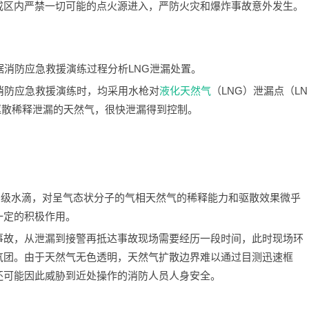
戒区内严禁一切可能的点火源进入，严防火灾和爆炸事故意外发生。
据消防应急救援演练过程分析LNG泄漏处置。
消防应急救援演练时，均采用水枪对
液化天然气
（LNG）泄漏点（LN
驱散稀释泄漏的天然气，很快泄漏得到控制。
m级水滴，对呈气态状分子的气相天然气的稀释能力和驱散效果微乎
一定的积极作用。
事故，从泄漏到接警再抵达事故现场需要经历一段时间，此时现场环
气团。由于天然气无色透明，天然气扩散边界难以通过目测迅速框
还可能因此威胁到近处操作的消防人员人身安全。