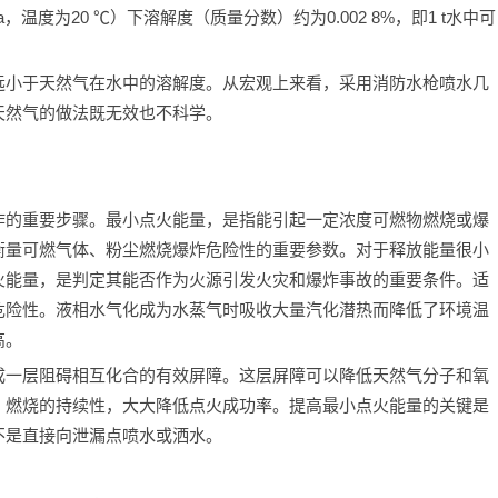
，温度为20 ℃）下溶解度（质量分数）约为0.002 8%，即1 t水中可
远小于天然气在水中的溶解度。从宏观上来看，采用消防水枪喷水几
天然气的做法既无效也不科学。
炸的重要步骤。最小点火能量，是指能引起一定浓度可燃物燃烧或爆
衡量可燃气体、粉尘燃烧爆炸危险性的重要参数。对于释放能量很小
火能量，是判定其能否作为火源引发火灾和爆炸事故的重要条件。适
危险性。液相水气化成为水蒸气时吸收大量汽化潜热而降低了环境温
高。
成一层阻碍相互化合的有效屏障。这层屏障可以降低天然气分子和氧
、燃烧的持续性，大大降低点火成功率。提高最小点火能量的关键是
不是直接向泄漏点喷水或洒水。