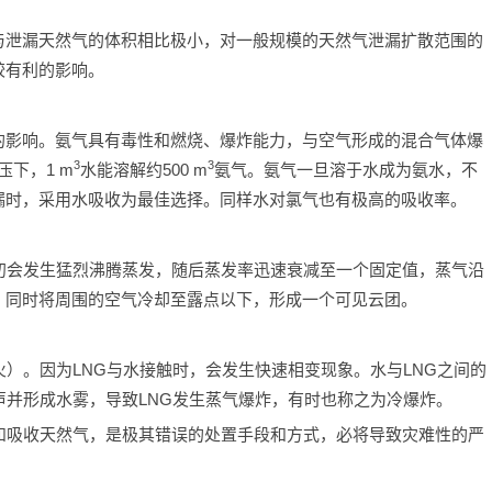
。
与泄漏天然气的体积相比极小，对一般规模的天然气泄漏扩散范围的
较有利的影响。
的影响。氨气具有毒性和燃烧、爆炸能力，与空气形成的混合气体爆
3
3
压下，1 m
水能溶解约500 m
氨气。氨气一旦溶于水成为氨水，不
漏时，采用水吸收为最佳选择。同样水对氯气也有极高的吸收率。
初会发生猛烈沸腾蒸发，随后蒸发率迅速衰减至一个固定值，蒸气沿
，同时将周围的空气冷却至露点以下，形成一个可见云团。
火）。因为LNG与水接触时，会发生快速相变现象。水与LNG之间的
声并形成水雾，导致LNG发生蒸气爆炸，有时也称之为冷爆炸。
和吸收天然气，是极其错误的处置手段和方式，必将导致灾难性的严