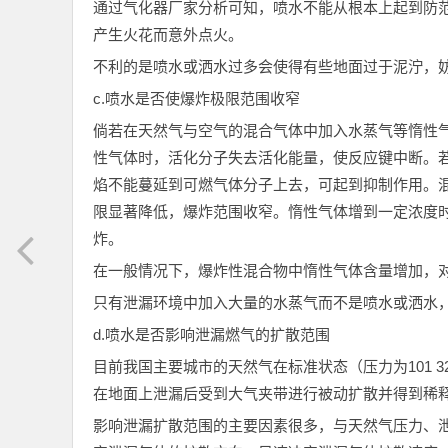
通过气化器厂家分析可知，喷水不能从根本上起到防
产生火花而意外点火。
不利的是喷水或洒水过多会使得有些地面过于泥泞，
c.喷水是否使爆炸极限范围收窄
倘若在天然气与空气的混合气体中加入水蒸气等惰性
性气体时，活化分子失去活化能量，使反应键中断。
焰不能蔓延到可燃气体分子上去，可起到抑制作用。
限显著降低，爆炸范围收窄。惰性气体增到一定浓度
炸。
在一般情况下，爆炸性混合物中惰性气体含量增加，
只有泄漏环境中加入大量的水蒸气而不是喷水或洒水
d.喷水是否影响泄漏燃气的扩散范围
目前我国主要城市的天然气在标准状态（压力为101 325 P
在地面上泄漏后受到大气夹带进行被动扩散并得到稀
影响泄漏扩散范围的主要因素很多，与天然气压力、