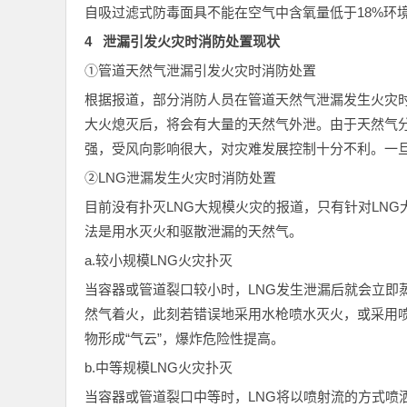
自吸过滤式防毒面具不能在空气中含氧量低于18%环
4 泄漏引发火灾时消防处置现状
①管道天然气泄漏引发火灾时消防处置
根据报道，部分消防人员在管道天然气泄漏发生火灾
大火熄灭后，将会有大量的天然气外泄。由于天然气
强，受风向影响很大，对灾难发展控制十分不利。一
②LNG泄漏发生火灾时消防处置
目前没有扑灭LNG大规模火灾的报道，只有针对LN
法是用水灭火和驱散泄漏的天然气。
a.较小规模LNG火灾扑灭
当容器或管道裂口较小时，LNG发生泄漏后就会立即
然气着火，此刻若错误地采用水枪喷水灭火，或采用喷
物形成“气云”，爆炸危险性提高。
b.中等规模LNG火灾扑灭
当容器或管道裂口中等时，LNG将以喷射流的方式喷