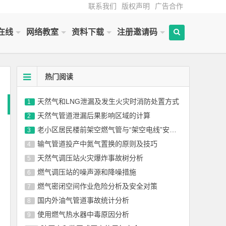
联系我们
版权声明
广告合作
在线
网络教室
资料下载
注册邀请码
热门阅读
天然气和LNG泄漏及发生火灾时消防处置方式
1
天然气管道泄漏后果影响区域的计算
2
老小区居民楼前架空燃气管与“架空电线”安全距离适用规范的探讨
3
输气管道投产中氮气置换的原则及技巧
4
天然气调压站火灾爆炸事故树分析
5
燃气调压站的噪声源和降噪措施
6
燃气密闭空间作业危险分析及安全对策
7
国内外油气管道事故统计分析
8
使用燃气热水器中毒原因分析
9