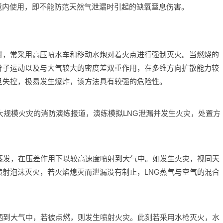
境内使用，即不能防范天然气泄漏时引起的缺氧窒息伤害。
时，常采用高压喷水车和移动水炮对着火点进行强制灭火。当燃烧的
分子运动以及与大气较大的密度差双重作用，在多维方向扩散能力较
旦失控，极易发生爆炸，该方法具有较强的危险性。
G大规模火灾的消防演练报道，演练模拟LNG泄漏并发生火灾，处置方
蒸发，在压差作用下以较高速度喷射到大气中。如发生火灾，视同天
射泡沫灭火，若火焰熄灭而泄漏没有制止，LNG蒸气与空气的混合
洒到大气中，若被点燃，则发生喷射火灾。此刻若采用水枪灭火，水