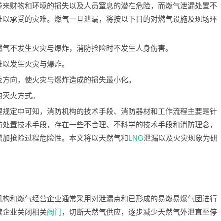
带来财物和环境的损失以及人员窒息的潜在危险，而燃气泄漏处置不
难以承受的灾难。燃气一旦泄漏，将按以下目的对燃气设施及现场环
燃气不发生火灾与爆炸，消防抢险时不发生人身伤害。
难以发生火灾与爆炸。
及方向，使火灾与爆炸造成的损失最小化。
的灭火方式。
理规定中可知，消防机构的技术手段、消防器材和工作流程主要是针
防处置技术手段，存在一些不合理、不科学的技术手段和消防理念，
增加抢险过程危险性。本文将以天然气和
LNG
泄漏以及火灾现象为研
机构和燃气经营企业通常采用对泄漏点和已形成的易燃易爆气团进行
营企业关闭相关
阀门
，切断天然气供应，逐步减少天然气外泄直至停