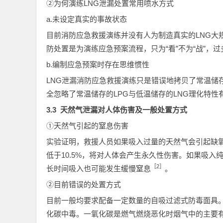
②为何演练LNG泄漏处置常用喷水方式
a.未设定真实的事故状态
目前消防应急救援演练并没有人为制造真实的LNG大
防处置是为演练应急预案流程，只为“看”不为“战”，
b.编制应急预案时存在思维惯性
LNG泄漏消防应急救援演练只是错误地拷贝了常温储
全忽略了常温储存的LPG与低温储存的LNG理化特性
3.3 天然气泄漏对人体伤害及一般处置方式
①天然气引起的窒息伤害
实验证明，救援人员如果吸入过量的天然气会引起缺氧
低于10.5%，将对人体会产生永久性伤害。如果吸
［2］
长时间吸入也可能发生缓慢窒息
。
②目前错误的处置方式
目前一般均要求配备一定数量的自吸过滤式防毒面具
化碳中毒。一氧化碳是燃气燃烧恶化时烟气中的主要