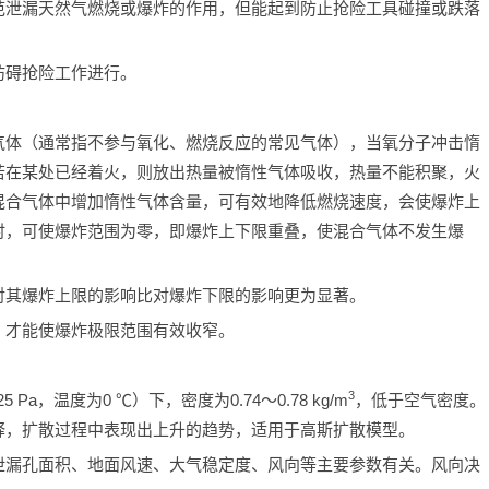
范泄漏天然气燃烧或爆炸的作用，但能起到防止抢险工具碰撞或跌落
妨碍抢险工作进行。
气体（通常指不参与氧化、燃烧反应的常见气体），当氧分子冲击惰
若在某处已经着火，则放出热量被惰性气体吸收，热量不能积聚，火
混合气体中增加惰性气体含量，可有效地降低燃烧速度，会使爆炸上
时，可使爆炸范围为零，即爆炸上下限重叠，使混合气体不发生爆
对其爆炸上限的影响比对爆炸下限的影响更为显著。
，才能使爆炸极限范围有效收窄。
3
a，温度为0 ℃）下，密度为0.74～0.78 kg/m
，低于空气密度。
释，扩散过程中表现出上升的趋势，适用于高斯扩散模型。
泄漏孔面积、地面风速、大气稳定度、风向等主要参数有关。风向决