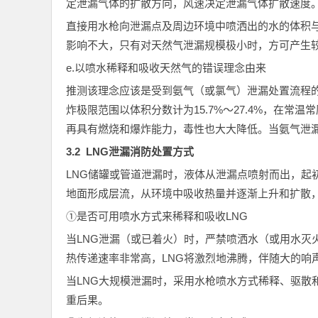
定泄漏气体的扩散方向，风速决定泄漏气体扩散速度
直接用水枪向泄漏点及周边环境中喷洒出的水的体积
影响不大，只有对天然气泄漏规模极小时，方可产生
e.以喷水稀释和吸收天然气的错误理念由来
推测该理念应该是受到氨气（或氯气）泄漏处置流程
炸极限范围以体积分数计为15.7%～27.4%，在常温常
再具有燃烧和爆炸能力，毒性也大大降低。当氨气泄
3.2 LNG泄漏消防处置方式
LNG储罐或管道泄漏时，液体从泄漏点喷射而出，起
地面形成层流，从环境中吸收热量并逐渐上升和扩散
①是否可用喷水方式来稀释和吸收LNG
当LNG泄漏（或已着火）时，严禁喷洒水（或用水灭
热传递速率非常高，LNG将激烈地沸腾，伴随大的响
当LNG大规模泄漏时，采用水枪喷水方式稀释、驱散
重后果。