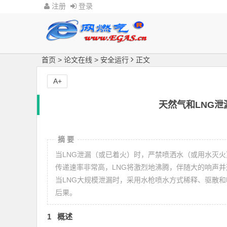
注册
登录
首页
>
论文在线
>
安全运行
正文
A+
天然气和LNG
摘 要
当LNG泄漏（或已着火）时，严禁喷洒水（或用水灭火
传递速率非常高，LNG将激烈地沸腾，伴随大的响声并
当LNG大规模泄漏时，采用水枪喷水方式稀释、驱散
后果。
1 概述