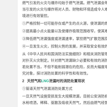
燃气引发的火灾与爆炸均始于燃气泄漏。燃气泄漏会
当引发的火灾与爆炸将对人员、财物和环境造成令人
境进行有效管控。
①严格控制一切可能存在或产生的点火源，使泄漏的
②提高最小点火能量以及使爆炸极限范围收窄，使其
③降低燃气泄漏强度或泄漏速率，掌控燃气扩散范围
④一旦发生火灾，控制火势的发展，并采取安全有效
从《中华人民共和国消防法实施细则》和相关消防管
对扑灭火灾制定。针对燃气泄漏缺少必要和有效的消
若处置不当，不但不能削弱潜在的危险，反而大幅度
究对象，探讨消防处置的科学性和有效性。
2 天然气和
LNG
泄漏时的消防处置现状
①管道天然气泄漏消防处置方式
一旦天然气设施受损发生大规模泄漏，目前公安消防
水枪喷洒，稀释、驱散及吸收天然气，然后由燃气经