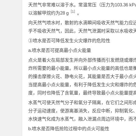
天然气非常难以溶于水。常温常压（压力为103.36 kPa
［1］
以溶解甲烷约为28 g
。
向天然气喷水时，散射的水滴瞬间吸收天然气能力应
乎不吸收天然气，因此，天然气泄漏时采取以水吸收
③喷水是否可降低发生火灾爆炸的危险性
a.喷水是否可提高最小点火能量
点火是着火在局部发生并向外部传播而引发燃烧或爆
炸所需要的最小能量。所以最小点火能量的高低也是
的撞击摩擦火花、静电火花，其能量是否大于最小点
当提高最小点火能量，有利于降低发生火灾和爆炸的
度，同时也降低了含氧量，最终导致最小点火能量提
水蒸气可使天然气分子和氧分子隔离，在它们之间形
分子运动速度，使游离基消失，反应中断，抑制氧化
水快速气化成为水蒸气，融入泄漏点周边环境中，而
b.喷水是否降低抢险过程中的点火可能性