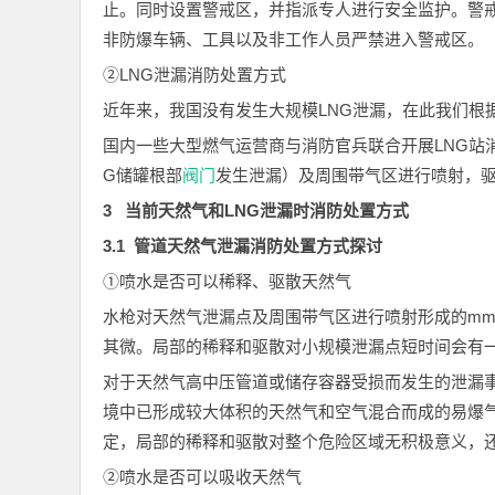
止。同时设置警戒区，并指派专人进行安全监护。警
非防爆车辆、工具以及非工作人员严禁进入警戒区。
②LNG泄漏消防处置方式
近年来，我国没有发生大规模LNG泄漏，在此我们根
国内一些大型燃气运营商与消防官兵联合开展LNG站
G储罐根部
阀门
发生泄漏）及周围带气区进行喷射，
3 当前天然气和LNG泄漏时消防处置方式
3.1 管道天然气泄漏消防处置方式探讨
①喷水是否可以稀释、驱散天然气
水枪对天然气泄漏点及周围带气区进行喷射形成的m
其微。局部的稀释和驱散对小规模泄漏点短时间会有
对于天然气高中压管道或储存容器受损而发生的泄漏
境中已形成较大体积的天然气和空气混合而成的易爆
定，局部的稀释和驱散对整个危险区域无积极意义，
②喷水是否可以吸收天然气