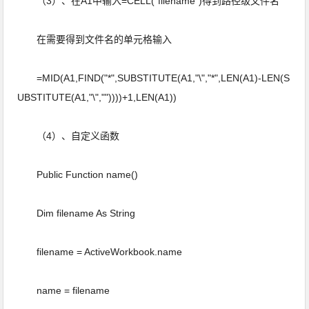
（3）、在A1中输入=CELL("filename")得到路径级文件名
在需要得到文件名的单元格输入
=MID(A1,FIND("*",SUBSTITUTE(A1,"\","*",LEN(A1)-LEN(S
UBSTITUTE(A1,"\",""))))+1,LEN(A1))
（4）、自定义函数
Public Function name()
Dim filename As String
filename = ActiveWorkbook.name
name = filename