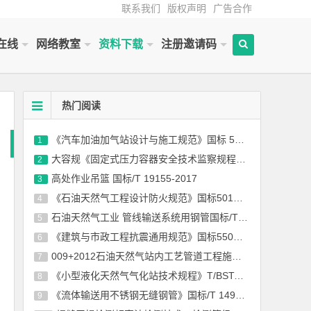
联系我们
版权声明
广告合作
在线
网络教室
资料下载
注册邀请码
热门阅读
《汽车加油加气站设计与施工规范》国标 50156-2012(2014年版)
1
大容规《固定式压力容器安全技术监察规程》TSG 21-2016
2
高处作业吊篮 国标/T 19155-2017
3
《石油天然气工程设计防火规范》国标50183-2004-2015
4
石油天然气工业 管线输送系统用钢管国标/T 9711-2017
5
《建筑与市政工程抗震通用规范》国标55002-2021
6
009+2012石油天然气站内工艺管道工程施工规范国标 50540-2009（2012年版）
7
《小型液化天然气气化站技术规程》T/BSTAUM 001-2017下载
8
《流体输送用不锈钢无缝钢管》国标/T 14976-2012
9