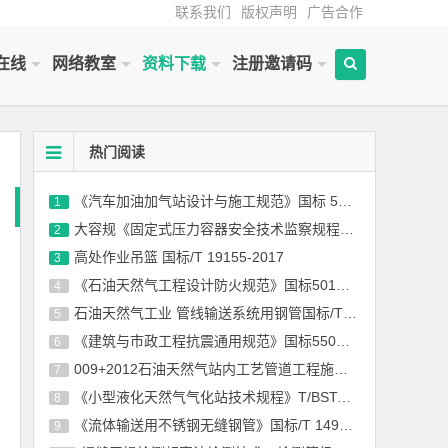
联系我们
版权声明
广告合作
在线
网络教室
资料下载
注册邀请码
热门阅读
《汽车加油加气站设计与施工规范》国标 50156-2012(2014年版)
1
大容规《固定式压力容器安全技术监察规程》TSG 21-2016
2
高处作业吊篮 国标/T 19155-2017
3
《石油天然气工程设计防火规范》国标50183-2004-2015
4
石油天然气工业 管线输送系统用钢管国标/T 9711-2017
5
《建筑与市政工程抗震通用规范》国标55002-2021
6
009+2012石油天然气站内工艺管道工程施工规范国标 50540-2009（2012年版）
7
《小型液化天然气气化站技术规程》T/BSTAUM 001-2017下载
8
《流体输送用不锈钢无缝钢管》国标/T 14976-2012
9