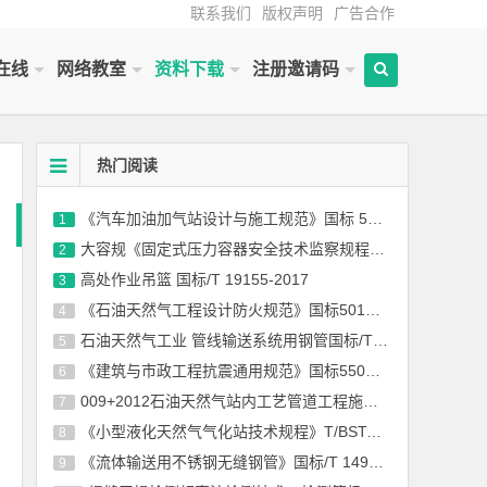
联系我们
版权声明
广告合作
在线
网络教室
资料下载
注册邀请码
热门阅读
《汽车加油加气站设计与施工规范》国标 50156-2012(2014年版)
1
大容规《固定式压力容器安全技术监察规程》TSG 21-2016
2
高处作业吊篮 国标/T 19155-2017
3
《石油天然气工程设计防火规范》国标50183-2004-2015
4
石油天然气工业 管线输送系统用钢管国标/T 9711-2017
5
《建筑与市政工程抗震通用规范》国标55002-2021
6
009+2012石油天然气站内工艺管道工程施工规范国标 50540-2009（2012年版）
7
《小型液化天然气气化站技术规程》T/BSTAUM 001-2017下载
8
《流体输送用不锈钢无缝钢管》国标/T 14976-2012
9