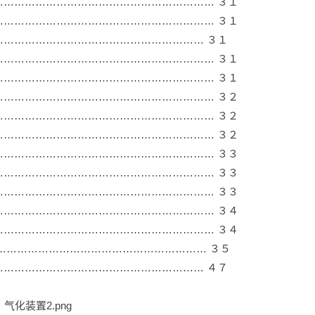
…………………………………………………… ３１
…………………………………………………… ３１
………………………………………………… ３１
…………………………………………………… ３１
…………………………………………………… ３１
…………………………………………………… ３２
…………………………………………………… ３２
…………………………………………………… ３２
…………………………………………………… ３３
…………………………………………………… ３３
…………………………………………………… ３３
…………………………………………………… ３４
…………………………………………………… ３４
…………………………………………………… ３５
………………………………………………… ４７