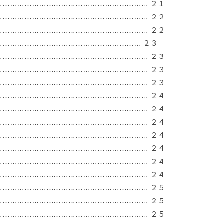
…………………………………………………… ２１
…………………………………………………… ２２
…………………………………………………… ２２
………………………………………………… ２３
…………………………………………………… ２３
…………………………………………………… ２３
…………………………………………………… ２３
…………………………………………………… ２４
…………………………………………………… ２４
…………………………………………………… ２４
…………………………………………………… ２４
…………………………………………………… ２４
…………………………………………………… ２４
…………………………………………………… ２４
…………………………………………………… ２５
…………………………………………………… ２５
…………………………………………………… ２５