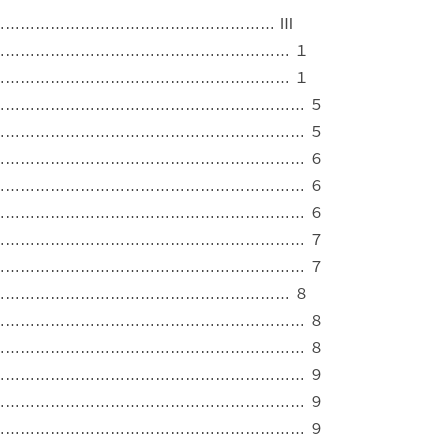
……………………………………………… Ⅲ
………………………………………………… １
………………………………………………… １
…………………………………………………… ５
…………………………………………………… ５
…………………………………………………… ６
…………………………………………………… ６
…………………………………………………… ６
…………………………………………………… ７
…………………………………………………… ７
………………………………………………… ８
…………………………………………………… ８
…………………………………………………… ８
…………………………………………………… ９
…………………………………………………… ９
…………………………………………………… ９