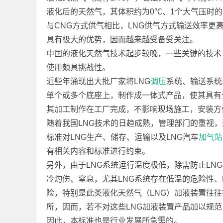
液化后的天然气，其体积约为0℃、1个大气压时的1/
与CNG方式供气相比，LNG供气方式输送效率
具有极大的优势，因而越来越受备受关注。
中国的液化天然气技术起步较晚，一些关键的技术
使用颇具挑战性。
近些年涌现出大批厂家将LNG
调压
系统、输送系统
单个或多个底座上，制作成一体式产品，使其具有
其加工制作在工厂完成，不影响现场施工，安装方
随着我国LNG技术的日趋成熟，管理部门的重视，近年来我
标准对LNG生产、储存、运输以及LNG汽车
加气站
有相关内容和标准进行约束。
另外，由于LNG系统运行温度极低，除需防止LN
冷灼伤、窒息，尤其LNG系统存在低温的危险性
险，特别是此类液化天然气（LNG）加液装置往
所，因而，若不对这些LNG加液装置产品加以规
因此，本标准也是行业发展所急需的。