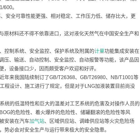
600。
更高、安全可靠性能更强、相对稳定、工作压力低、储存比大，更
与原材料还不得不依靠进口，这对液化天然气在中国安全生产和
、控制系统、安全监控、保护系统及附属的
计量
功能集成安装在
调压、输送、自动控制、安全监控、自动报警等功能，该产品因
便，设备接口少，因而颇受客户欢迎和好评。
国陆续制订了GB/T26368、GB/T26980、NB/T1001等
工程设计、施工进行了规定，但是对于LNG加液装置目前尚没
G系统的低温特性和巨大的温差对工艺系统的危害及对操作人员的
、BOG的危险性、着火爆炸的危险性、储罐翻滚的危险性等风
往被安装在汽车
加气站
、区域供应站、调峰供应站等火灾危险场
范，势必会对安全生产与运行带来极大的安全隐患。