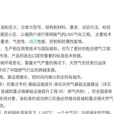
术语和定义、分类与型号、结构和材料、要求、试验方法、检验
居民小区、公福用户进行管网输气的LNG气化工程。 主要技术
料要求、气密性、
调压
性能、控制和防爆性能等。
标准、生产和应用等技术与国际接轨，也为了更好的配合燃气工程
市场、产品的进出口提供重要的标准技术依据。
气候环境恶化，雾霾天气严重的情况下，天然气的优势日益突
带动了中国燃气行业的跨越发展。
高、建设周期长，短时间内难以到达所有城市。
20年）的重点专栏-基础设施提升-液化天然气基础设施建设（详见
栏4：县城和重点镇基础设施提升工程 05：燃气供热），符合国家新
支持对象，该标准的成功修订实施必然推动县城和重点镇天然气
伐。
4）在经超低温状态下（-162℃、一个大气压）冷却液化的产物。