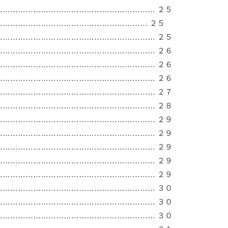
…………………………………………………… ２５
………………………………………………… ２５
…………………………………………………… ２５
…………………………………………………… ２６
…………………………………………………… ２６
…………………………………………………… ２６
…………………………………………………… ２７
…………………………………………………… ２８
…………………………………………………… ２９
…………………………………………………… ２９
…………………………………………………… ２９
…………………………………………………… ２９
…………………………………………………… ２９
…………………………………………………… ３０
…………………………………………………… ３０
…………………………………………………… ３０