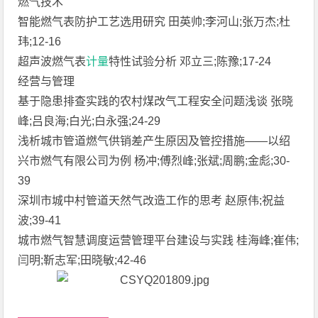
燃气技术
智能燃气表防护工艺选用研究 田英帅;李河山;张万杰;杜
玮;12-16
超声波燃气表
计量
特性试验分析 邓立三;陈豫;17-24
经营与管理
基于隐患排查实践的农村煤改气工程安全问题浅谈 张晓
峰;吕良海;白光;白永强;24-29
浅析城市管道燃气供销差产生原因及管控措施——以绍
兴市燃气有限公司为例 杨冲;傅烈峰;张斌;周鹏;金彪;30-
39
深圳市城中村管道天然气改造工作的思考 赵原伟;祝益
波;39-41
城市燃气智慧调度运营管理平台建设与实践 桂海峰;崔伟;
闫明;靳志军;田晓敏;42-46