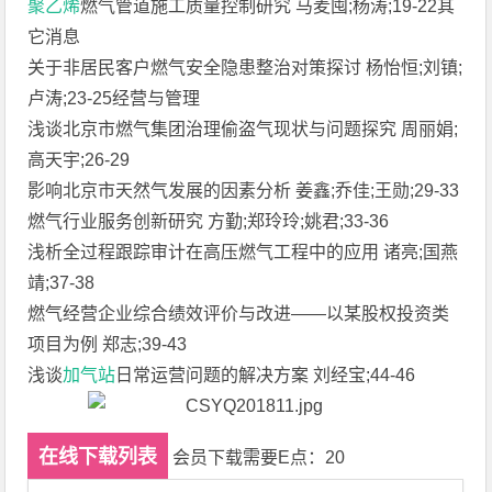
聚乙烯
燃气管道施工质量控制研究 马麦囤;杨涛;19-22其
它消息
关于非居民客户燃气安全隐患整治对策探讨 杨怡恒;刘镇;
卢涛;23-25经营与管理
浅谈北京市燃气集团治理偷盗气现状与问题探究 周丽娟;
高天宇;26-29
影响北京市天然气发展的因素分析 姜鑫;乔佳;王勋;29-33
燃气行业服务创新研究 方勤;郑玲玲;姚君;33-36
浅析全过程跟踪审计在高压燃气工程中的应用 诸亮;国燕
靖;37-38
燃气经营企业综合绩效评价与改进——以某股权投资类
项目为例 郑志;39-43
浅谈
加气站
日常运营问题的解决方案 刘经宝;44-46
在线下载列表
会员下载需要E点：20