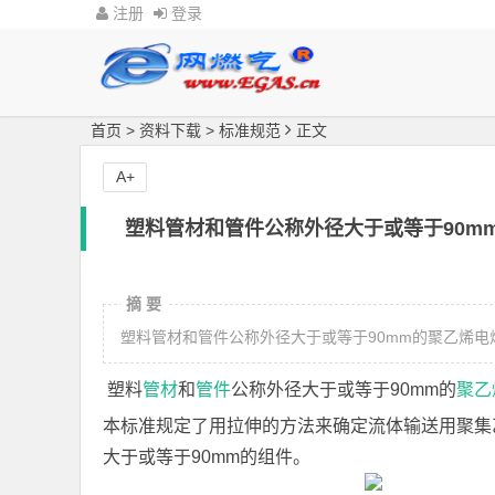
注册
登录
首页
>
资料下载
>
标准规范
正文
A+
塑料管材和管件公称外径大于或等于90mm的
摘 要
塑料管材和管件公称外径大于或等于90mm的聚乙烯电熔组件
塑料
管材
和
管件
公称外径大于或等于90mm的
聚乙
本标准规定了用拉伸的方法来确定流体输送用聚集
大于或等于90mm的组件。