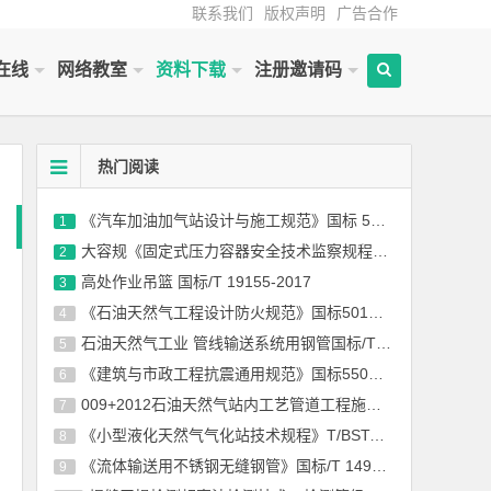
联系我们
版权声明
广告合作
在线
网络教室
资料下载
注册邀请码
热门阅读
《汽车加油加气站设计与施工规范》国标 50156-2012(2014年版)
1
大容规《固定式压力容器安全技术监察规程》TSG 21-2016
2
高处作业吊篮 国标/T 19155-2017
3
《石油天然气工程设计防火规范》国标50183-2004-2015
4
石油天然气工业 管线输送系统用钢管国标/T 9711-2017
5
《建筑与市政工程抗震通用规范》国标55002-2021
6
009+2012石油天然气站内工艺管道工程施工规范国标 50540-2009（2012年版）
7
《小型液化天然气气化站技术规程》T/BSTAUM 001-2017下载
8
《流体输送用不锈钢无缝钢管》国标/T 14976-2012
9