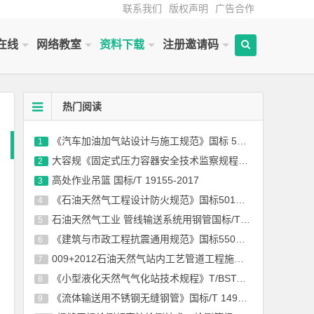
联系我们
版权声明
广告合作
在线
网络教室
资料下载
注册邀请码
热门阅读
《汽车加油加气站设计与施工规范》国标 50156-2012(2014年版)
1
大容规《固定式压力容器安全技术监察规程》TSG 21-2016
2
高处作业吊篮 国标/T 19155-2017
3
《石油天然气工程设计防火规范》国标50183-2004-2015
4
石油天然气工业 管线输送系统用钢管国标/T 9711-2017
5
《建筑与市政工程抗震通用规范》国标55002-2021
6
009+2012石油天然气站内工艺管道工程施工规范国标 50540-2009（2012年版）
7
《小型液化天然气气化站技术规程》T/BSTAUM 001-2017下载
8
《流体输送用不锈钢无缝钢管》国标/T 14976-2012
9