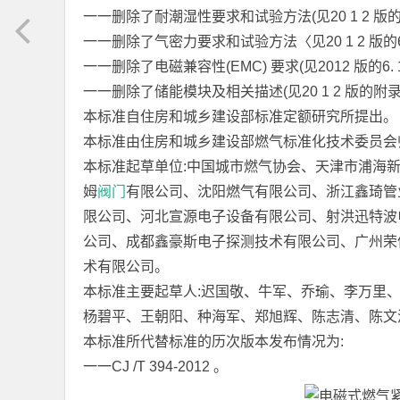
一一删除了耐潮湿性要求和试验方法(见20 1 2 版的6.6 .4 ，
一一删除了气密力要求和试验方法〈见20 1 2 版的6.9 、
一一删除了电磁兼容性(EMC) 要求(见2012 版的6. 1 6
一一删除了储能模块及相关描述(见20 1 2 版的附录A
本标准自住房和城乡建设部标准定额研究所提出。
本标准由住房和城乡建设部燃气标准化技术委员会
本标准起草单位:中国城市燃气协会、天津市浦海
姆
阀门
有限公司、沈阳燃气有限公司、浙江鑫琦管
限公司、河北宣源电子设备有限公司、射洪迅特波
公司、成都鑫豪斯电子探测技术有限公司、广州荣
术有限公司。
本标准主要起草人:迟国敬、牛军、乔瑜、李万里
杨碧平、王朝阳、种海军、郑旭辉、陈志清、陈文
本标准所代替标准的历次版本发布情况为:
一一CJ /T 394-2012 。