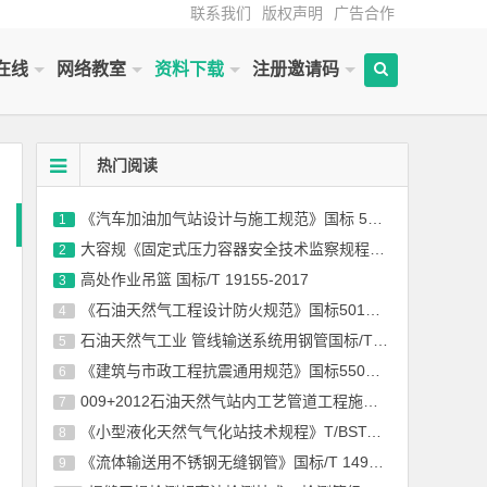
联系我们
版权声明
广告合作
在线
网络教室
资料下载
注册邀请码
热门阅读
《汽车加油加气站设计与施工规范》国标 50156-2012(2014年版)
1
大容规《固定式压力容器安全技术监察规程》TSG 21-2016
2
高处作业吊篮 国标/T 19155-2017
3
《石油天然气工程设计防火规范》国标50183-2004-2015
4
石油天然气工业 管线输送系统用钢管国标/T 9711-2017
5
《建筑与市政工程抗震通用规范》国标55002-2021
6
009+2012石油天然气站内工艺管道工程施工规范国标 50540-2009（2012年版）
7
《小型液化天然气气化站技术规程》T/BSTAUM 001-2017下载
8
《流体输送用不锈钢无缝钢管》国标/T 14976-2012
9