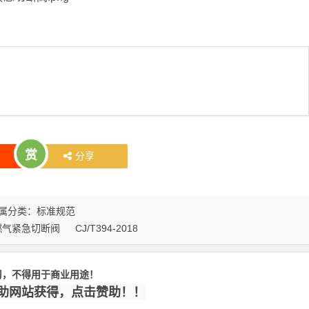
赏
分享
属分类：
标准规范
燃气紧急切断阀
CJ/T394-2018
习，不得用于商业用途！
赞助网站获得，点击赞助！！