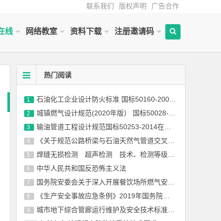
联系我们
版权声明
广告合作
在线
网络教室
资料下载
注册邀请码
热门阅读
石油化工企业设计防火标准 国标50160-2008（2018年版）浏览
1
城镇燃气设计规范(2020年版） 国标50028-2006正文及条文说明在线阅读
2
输油管道工程设计规范国标50253-2014在线阅读
3
《关于规范公路桥梁与石油天然气管道交叉工程管理的通知》（交公路发[2015]36号）
4
焊缝无损检测 超声检测 技术、检测等级和评定国标/T 11345—2013全文
5
中华人民共和国反恐怖主义法
6
国务院安委会关于深入开展餐饮场所燃气安全专项治理的通知安委〔2013〕1号
7
《生产安全事故应急条例》2019年国务院令第708号
8
城市地下综合管廊运行维护及安全技术标准国标 51354-2019
9